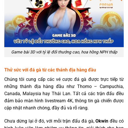
Game bài 3D với tỷ lệ đổi thưởng cao, hoa hồng NPH thấp
Thử sức với đá gà từ các thánh địa hàng đầu
Chúng tôi cung cấp các vé cược đá gà được trực tiếp từ
những thánh địa hàng đầu như Thomo – Campuchia,
Canada, Malaysia hay Thái Lan. Tất cả các trận đấu đều
đảm bảo màn hình livestream 4K, thông tin gà chiến được
cập nhật nhanh chóng, đầy đủ và rõ ràng.
Chưa dừng lại ở đó, với mỗi trận đấu đá gà,
Okwin
đều có