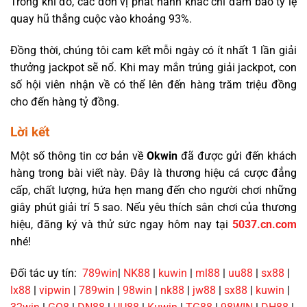
Trong khi đó, các đơn vị phát hành khác chỉ đảm bảo tỷ lệ
quay hũ thắng cuộc vào khoảng 93%.
Đồng thời, chúng tôi cam kết mỗi ngày có ít nhất 1 lần giải
thưởng jackpot sẽ nổ. Khi may mắn trúng giải jackpot, con
số hội viên nhận về có thể lên đến hàng trăm triệu đồng
cho đến hàng tỷ đồng.
Lời kết
Một số thông tin cơ bản về
Okwin
đã được gửi đến khách
hàng trong bài viết này. Đây là thương hiệu cá cược đẳng
cấp, chất lượng, hứa hẹn mang đến cho người chơi những
giây phút giải trí 5 sao. Nếu yêu thích sân chơi của thương
hiệu, đăng ký và thử sức ngay hôm nay tại
5037.cn.com
nhé!
Đối tác uy tín:
789win
|
NK88
|
kuwin
|
ml88
|
uu88
|
sx88
|
lx88
|
vipwin
|
789win
|
98win
|
nk88
|
jw88
|
sx88
|
kuwin
|