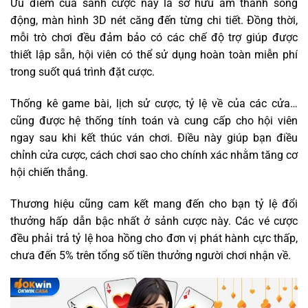
Ưu điểm của sảnh cược này là sở hữu âm thanh sống
động, màn hình 3D nét căng đến từng chi tiết. Đồng thời,
mỗi trò chơi đều đảm bảo có các chế độ trợ giúp được
thiết lập sẵn, hội viên có thể sử dụng hoàn toàn miễn phí
trong suốt quá trình đặt cược.
Thống kê game bài, lịch sử cược, tỷ lệ về của các cửa…
cũng được hệ thống tính toán và cung cấp cho hội viên
ngay sau khi kết thúc ván chơi. Điều này giúp bạn điều
chỉnh cửa cược, cách chơi sao cho chính xác nhằm tăng cơ
hội chiến thắng.
Thương hiệu cũng cam kết mang đến cho bạn tỷ lệ đổi
thưởng hấp dẫn bậc nhất ở sảnh cược này. Các vé cược
đều phải trả tỷ lệ hoa hồng cho đơn vị phát hành cực thấp,
chưa đến 5% trên tổng số tiền thưởng người chơi nhận về.