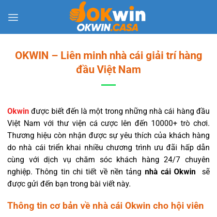
Bỏ
qua
nội
dung
OKWIN – Liên minh nhà cái giải trí hàng
đầu Việt Nam
Okwin
được biết đến là một trong những nhà cái hàng đầu
Việt Nam với thư viện cá cược lên đến 10000+ trò chơi.
Thương hiệu còn nhận được sự yêu thích của khách hàng
do nhà cái triển khai nhiều chương trình ưu đãi hấp dẫn
cùng với dịch vụ chăm sóc khách hàng 24/7 chuyên
nghiệp. Thông tin chi tiết về nền tảng
nhà cái Okwin
sẽ
được gửi đến bạn trong bài viết này.
Thông tin cơ bản về nhà cái Okwin cho hội viên