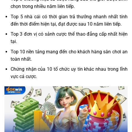
chọn trong nhiều năm liên tiếp.
Top 5 nhà cái có thời gian trả thưởng nhanh nhất tính
đến thời điểm hiện tại, đạt được sau 10 năm liên tiếp.
Top 3 đơn vị có sảnh cược thể thao đẳng cấp nhất hiện
tại.
Top 10 nền tảng mang đến cho khách hàng sân chơi an
toàn nhất.
Chứng nhận của 10 tổ chức uy tín khác nhau trong lĩnh
vực cá cược.