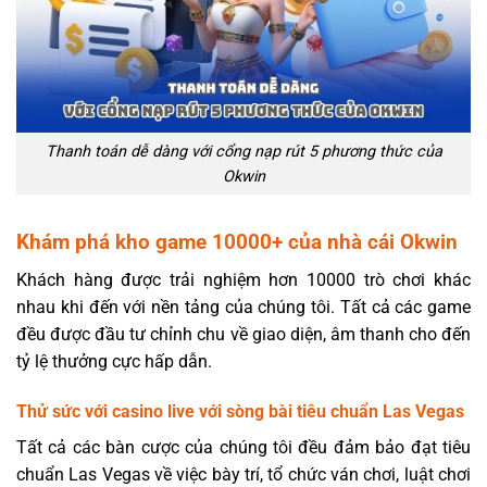
Thanh toán dễ dàng với cổng nạp rút 5 phương thức của
Okwin
Khám phá kho game 10000+ của nhà cái Okwin
Khách hàng được trải nghiệm hơn 10000 trò chơi khác
nhau khi đến với nền tảng của chúng tôi. Tất cả các game
đều được đầu tư chỉnh chu về giao diện, âm thanh cho đến
tỷ lệ thưởng cực hấp dẫn.
Thử sức với casino live với sòng bài tiêu chuẩn Las Vegas
Tất cả các bàn cược của chúng tôi đều đảm bảo đạt tiêu
chuẩn Las Vegas về việc bày trí, tổ chức ván chơi, luật chơi