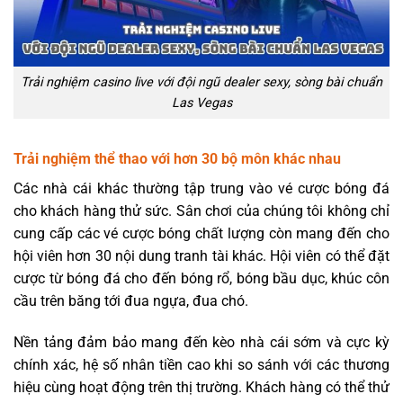
Trải nghiệm casino live với đội ngũ dealer sexy, sòng bài chuẩn
Las Vegas
Trải nghiệm thể thao với hơn 30 bộ môn khác nhau
Các nhà cái khác thường tập trung vào vé cược bóng đá
cho khách hàng thử sức. Sân chơi của chúng tôi không chỉ
cung cấp các vé cược bóng chất lượng còn mang đến cho
hội viên hơn 30 nội dung tranh tài khác. Hội viên có thể đặt
cược từ bóng đá cho đến bóng rổ, bóng bầu dục, khúc côn
cầu trên băng tới đua ngựa, đua chó.
Nền tảng đảm bảo mang đến kèo nhà cái sớm và cực kỳ
chính xác, hệ số nhân tiền cao khi so sánh với các thương
hiệu cùng hoạt động trên thị trường. Khách hàng có thể thử