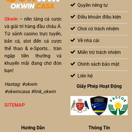
Quyền riêng tư
Điều khoản điều kiện
Okwin
– nền tảng cá cược
và giải trí hàng đầu châu Á.
Chơi có trách nhiệm
Từ sảnh casino trực tuyến,
Về nhà cái
bắn cá, slot đến cá cược
thể thao & e‑Sports... tràn
Miễn trừ trách nhiệm
ngập tiền thưởng và
khuyến mãi đang chờ đón
Chính sách bảo mật
bạn!
Liên hệ
Hastag: #okwin
Giấy Phép Hoạt Động
#okwincasa #link_okwin
SITEMAP
Hướng Dẫn
Thông Tin