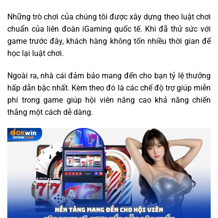
Những trò chơi của chúng tôi được xây dựng theo luật chơi
chuẩn của liên đoàn iGaming quốc tế. Khi đã thử sức với
game trước đây, khách hàng không tốn nhiều thời gian để
học lại luật chơi.
Ngoài ra, nhà cái đảm bảo mang đến cho bạn tỷ lệ thưởng
hấp dẫn bậc nhất. Kèm theo đó là các chế độ trợ giúp miễn
phí trong game giúp hội viên nâng cao khả năng chiến
thắng một cách dễ dàng.