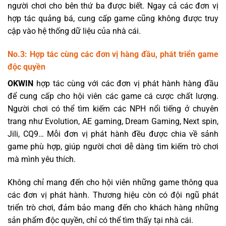
người chơi cho bên thứ ba được biết. Ngay cả các đơn vị
hợp tác quảng bá, cung cấp game cũng không được truy
cập vào hệ thống dữ liệu của nhà cái.
No.3: Hợp tác cùng các đơn vị hàng đầu, phát triển game
độc quyền
OKWIN
hợp tác cùng với các đơn vị phát hành hàng đầu
để cung cấp cho hội viên các game cá cược chất lượng.
Người chơi có thể tìm kiếm các NPH nổi tiếng ở chuyên
trang như Evolution, AE gaming, Dream Gaming, Next spin,
Jili, CQ9… Mỗi đơn vị phát hành đều được chia về sảnh
game phù hợp, giúp người chơi dễ dàng tìm kiếm trò chơi
mà mình yêu thích.
Không chỉ mang đến cho hội viên những game thông qua
các đơn vị phát hành. Thương hiệu còn có đội ngũ phát
triển trò chơi, đảm bảo mang đến cho khách hàng những
sản phẩm độc quyền, chỉ có thể tìm thấy tại nhà cái.