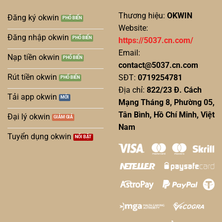
Thương hiệu:
OKWIN
Đăng ký okwin
Website:
Đăng nhập okwin
https://5037.cn.com/
Email:
Nạp tiền okwin
contact@5037.cn.com
Rút tiền okwin
SĐT:
0719254781
Địa chỉ:
822/23 Đ. Cách
Tải app okwin
Mạng Tháng 8, Phường 05,
Tân Bình, Hồ Chí Minh, Việt
Đại lý okwin
Nam
Tuyển dụng okwin