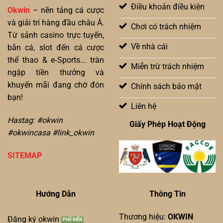
Điều khoản điều kiện
Okwin
– nền tảng cá cược
và giải trí hàng đầu châu Á.
Chơi có trách nhiệm
Từ sảnh casino trực tuyến,
Về nhà cái
bắn cá, slot đến cá cược
thể thao & e‑Sports... tràn
Miễn trừ trách nhiệm
ngập tiền thưởng và
khuyến mãi đang chờ đón
Chính sách bảo mật
bạn!
Liên hệ
Hastag: #okwin
Giấy Phép Hoạt Động
#okwincasa #link_okwin
SITEMAP
Hướng Dẫn
Thông Tin
Thương hiệu:
OKWIN
Đăng ký okwin