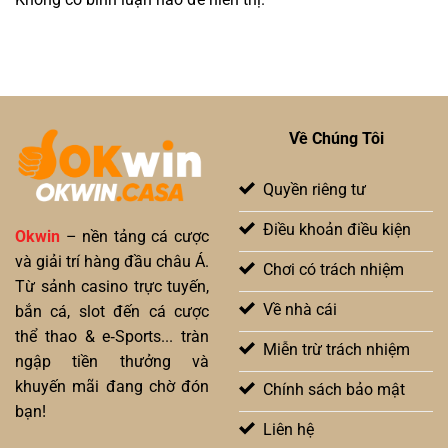
Về Chúng Tôi
Quyền riêng tư
Điều khoản điều kiện
Okwin
– nền tảng cá cược
và giải trí hàng đầu châu Á.
Chơi có trách nhiệm
Từ sảnh casino trực tuyến,
Về nhà cái
bắn cá, slot đến cá cược
thể thao & e‑Sports... tràn
Miễn trừ trách nhiệm
ngập tiền thưởng và
khuyến mãi đang chờ đón
Chính sách bảo mật
bạn!
Liên hệ