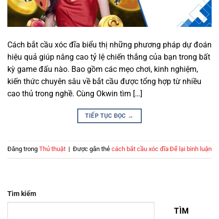
Cách bắt cầu xóc đĩa biểu thị những phương pháp dự đoán
hiệu quả giúp nâng cao tỷ lệ chiến thắng của bạn trong bất
kỳ game đấu nào. Bao gồm các mẹo chơi, kinh nghiệm,
kiến thức chuyên sâu về bắt cầu được tổng hợp từ nhiều
cao thủ trong nghề. Cùng Okwin tìm […]
TIẾP TỤC ĐỌC
→
Đăng trong
Thủ thuật
|
Được gắn thẻ
cách bắt cầu xóc đĩa
Để lại bình luận
Tìm kiếm
TÌM