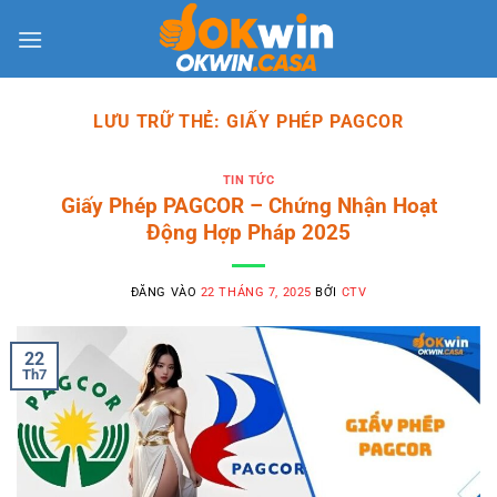
Bỏ
qua
nội
dung
LƯU TRỮ THẺ:
GIẤY PHÉP PAGCOR
TIN TỨC
Giấy Phép PAGCOR – Chứng Nhận Hoạt
Động Hợp Pháp 2025
ĐĂNG VÀO
22 THÁNG 7, 2025
BỞI
CTV
22
Th7