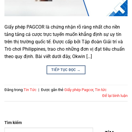
Giấy phép PAGCOR là chứng nhận rõ ràng nhất cho nền
tảng tảng cá cược trực tuyến muốn khẳng định sự uy tín
trên thị trường quốc tế. Được cấp bởi Tập đoàn Giải trí và
Trò chơi Philippines, trao cho những đơn vị đạt tiêu chuẩn
theo quy định. Bài viết dưới đây, Okwin […]
TIẾP TỤC ĐỌC
→
Đăng trong
Tin Tức
|
Được gắn thẻ
Giấy phép Pagcor
,
Tin tức
Để lại bình luận
Tìm kiếm